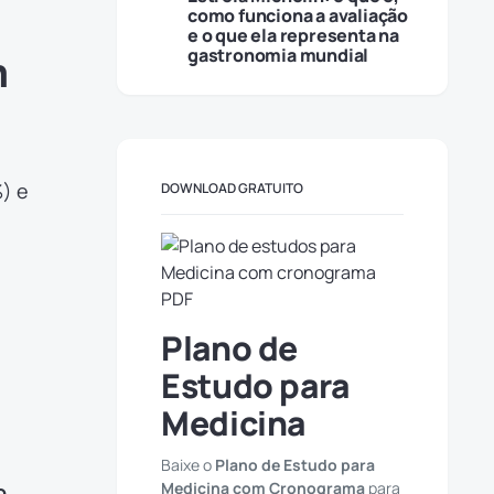
como funciona a avaliação
e o que ela representa na
gastronomia mundial
m
) e
DOWNLOAD GRATUITO
Plano de
Estudo para
Medicina
Baixe o
Plano de Estudo para
Medicina com Cronograma
para
o