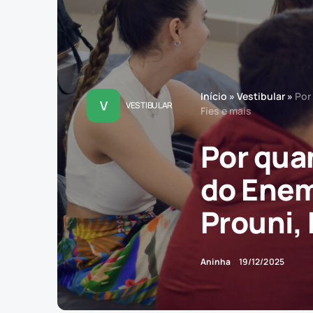
Início
»
Vestibular
»
Por
V
VESTIBULAR
Fies e mais
Por qua
do Enem
Prouni, 
Aninha
19/12/2025