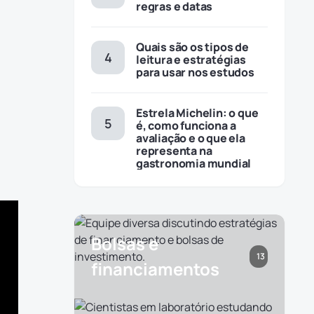
regras e datas
Quais são os tipos de
leitura e estratégias
para usar nos estudos
Estrela Michelin: o que
é, como funciona a
avaliação e o que ela
representa na
gastronomia mundial
Bolsas e
13
financiamentos