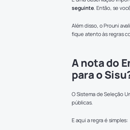
seguinte
. Então, se voc
Além disso, o Prouni aval
fique atento às regras c
A nota do 
para o Sisu
O Sistema de Seleção Un
públicas.
E aqui a regra é simples: