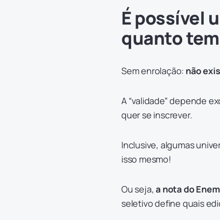
É possível 
quanto te
Sem enrolação:
não exis
A “validade” depende ex
quer se inscrever.
Inclusive, algumas unive
isso mesmo!
Ou seja,
a nota do Enem 
seletivo define quais ed