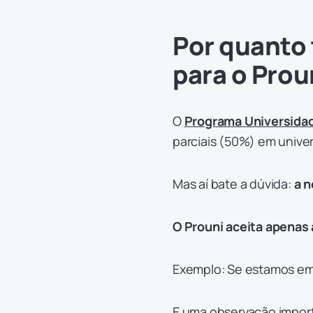
Por quanto 
para o Prou
O
Programa Universidad
parciais (50%) em univer
Mas aí bate a dúvida:
a n
O Prouni aceita apenas
Exemplo: Se estamos em
E uma observação impor