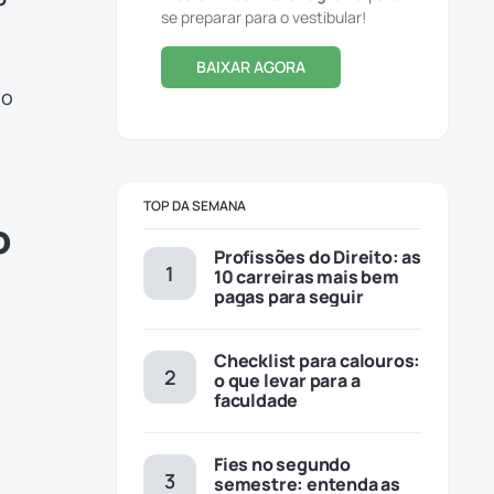
se preparar para o vestibular!
BAIXAR AGORA
ão
TOP DA SEMANA
o
Profissões do Direito: as
10 carreiras mais bem
pagas para seguir
Checklist para calouros:
o que levar para a
faculdade
Fies no segundo
semestre: entenda as