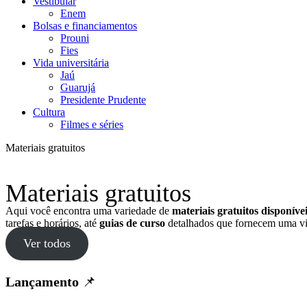
Vestibular
Enem
Bolsas e financiamentos
Prouni
Fies
Vida universitária
Jaú
Guarujá
Presidente Prudente
Cultura
Filmes e séries
Materiais gratuitos
Materiais gratuitos
Aqui você encontra uma variedade de
materiais gratuitos disponív
tarefas e horários, até
guias de curso
detalhados que fornecem uma vi
Ver todos
Lançamento
📌