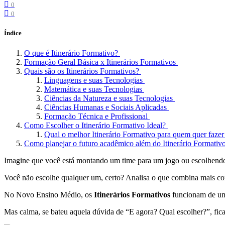
0
0
Índice
O que é Itinerário Formativo?
Formação Geral Básica x Itinerários Formativos
Quais são os Itinerários Formativos?
Linguagens e suas Tecnologias
Matemática e suas Tecnologias
Ciências da Natureza e suas Tecnologias
Ciências Humanas e Sociais Aplicadas
Formação Técnica e Profissional
Como Escolher o Itinerário Formativo Ideal?
Qual o melhor Itinerário Formativo para quem quer faze
Como planejar o futuro acadêmico além do Itinerário Formativ
Imagine que você está montando um time para um jogo ou escolhendo 
Você não escolhe qualquer um, certo? Analisa o que combina mais com 
No Novo Ensino Médio, os
Itinerários Formativos
funcionam de um 
Mas calma, se bateu aquela dúvida de “E agora? Qual escolher?”, fica 