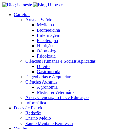
Carreiras
Área da Saúde
Medicina
Biomedicina
Enfermagem
Fisioterapia
Nutrição
Odontologia
Psicologia
Ciências Humanas e Sociais Aplicadas
Direito
Gastronomia
Engenharias e Arquitetura
Ciências Agrárias
Agronomia
Medicina Veterinária
Artes, Ciências, Letras e Educação
Informática
Dicas de Estudo
Redação
Ensino Médio
Saúde Mental e Bem-estar
Vestibular