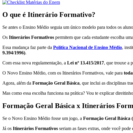
O que é Itinerário Formativo?
Se antes o Ensino Médio seguia um único modelo para todos os alunos,
Os
Itinerários Formativos
permitem que cada estudante escolha uma á
Essa mudança faz parte da
Política Nacional de Ensino Médio
, inst
9.394/1996)
.
Com essa nova regulamentação, a
Lei nº 13.415/2017
, que trouxe a 
O Novo Ensino Médio, com os Itinerários Formativos, vale para
toda
Agora, além da
Formação Geral Básica
, que inclui as disciplinas t
Mas como essa escolha funciona na prática? Vou te explicar direitinh
Formação Geral Básica x Itinerários For
Se o Novo Ensino Médio fosse um jogo, a
Formação Geral Básica 
Já os
Itinerários Formativos
seriam as fases extras, onde você pode 