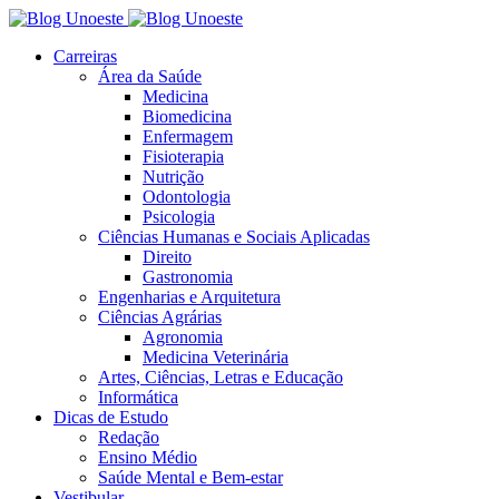
Carreiras
Área da Saúde
Medicina
Biomedicina
Enfermagem
Fisioterapia
Nutrição
Odontologia
Psicologia
Ciências Humanas e Sociais Aplicadas
Direito
Gastronomia
Engenharias e Arquitetura
Ciências Agrárias
Agronomia
Medicina Veterinária
Artes, Ciências, Letras e Educação
Informática
Dicas de Estudo
Redação
Ensino Médio
Saúde Mental e Bem-estar
Vestibular