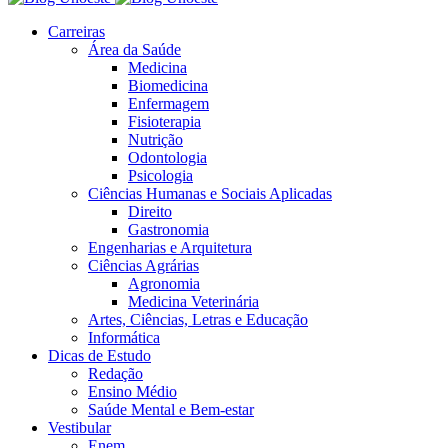
Carreiras
Área da Saúde
Medicina
Biomedicina
Enfermagem
Fisioterapia
Nutrição
Odontologia
Psicologia
Ciências Humanas e Sociais Aplicadas
Direito
Gastronomia
Engenharias e Arquitetura
Ciências Agrárias
Agronomia
Medicina Veterinária
Artes, Ciências, Letras e Educação
Informática
Dicas de Estudo
Redação
Ensino Médio
Saúde Mental e Bem-estar
Vestibular
Enem