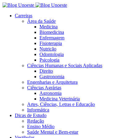
Carreiras
Área da Saúde
Medicina
Biomedicina
Enfermagem
Fisioterapia
Nutrição
Odontologia
Psicologia
Ciências Humanas e Sociais Aplicadas
Direito
Gastronomia
Engenharias e Arquitetura
Ciências Agrárias
Agronomia
Medicina Veterinária
Artes, Ciências, Letras e Educação
Informática
Dicas de Estudo
Redação
Ensino Médio
Saúde Mental e Bem-estar
Vestibular