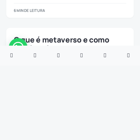
6 MIN DE LEITURA
O que é metaverso e como
funciona?
17/04/2023
Índice O que é metaverso? O que precisa para usar o
metaverso? Mais imersão! Metaverso além…