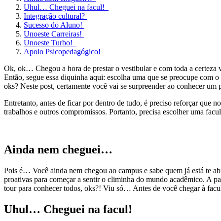
Uhul… Cheguei na facul!
Integração cultural?
Sucesso do Aluno!
Unoeste Carreiras!
Unoeste Turbo!
Apoio Psicopedagógico!
Ok, ok… Chegou a hora de prestar o vestibular e com toda a certeza 
Então, segue essa diquinha aqui: escolha uma que se preocupe com o 
oks? Neste post, certamente você vai se surpreender ao conhecer um 
Entretanto, antes de ficar por dentro de tudo, é preciso reforçar que 
trabalhos e outros compromissos. Portanto, precisa escolher uma facu
Ainda nem cheguei…
Pois é… Você ainda nem chegou ao campus e sabe quem já está te abr
proativas para começar a sentir o climinha do mundo acadêmico. A parti
tour para conhecer todos, oks?! Viu só… Antes de você chegar à facu
Uhul… Cheguei na facul!