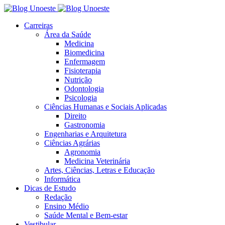
Carreiras
Área da Saúde
Medicina
Biomedicina
Enfermagem
Fisioterapia
Nutrição
Odontologia
Psicologia
Ciências Humanas e Sociais Aplicadas
Direito
Gastronomia
Engenharias e Arquitetura
Ciências Agrárias
Agronomia
Medicina Veterinária
Artes, Ciências, Letras e Educação
Informática
Dicas de Estudo
Redação
Ensino Médio
Saúde Mental e Bem-estar
Vestibular