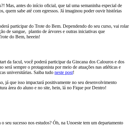
s?! Mas, antes do início oficial, que tal uma semaninha especial de
os, quem sabe até com egressos. Já imaginou poder ouvir histórias
oderá participar do Trote do Bem. Dependendo do seu curso, vai rolar
o de sangue, plantio de árvores e outras iniciativas que
 Trote do Bem, heeein!
tart da facul, você poderá participar da Gincana dos Calouros e dos
o será sempre o protagonista por meio de atuações nas atléticas e
cas universitárias. Saiba tudo
neste post
!
so, já que isso impactará positivamente no seu desenvolvimento
utura área do aluno e no site, hein, lá no Fique por Dentro!
om o seu sucesso nos estudos? Óh, na Unoeste tem um departamento