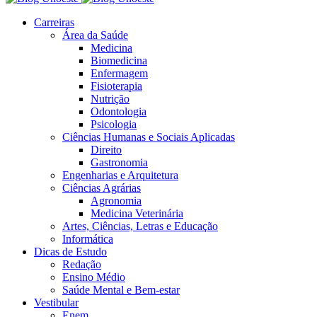
Carreiras
Área da Saúde
Medicina
Biomedicina
Enfermagem
Fisioterapia
Nutrição
Odontologia
Psicologia
Ciências Humanas e Sociais Aplicadas
Direito
Gastronomia
Engenharias e Arquitetura
Ciências Agrárias
Agronomia
Medicina Veterinária
Artes, Ciências, Letras e Educação
Informática
Dicas de Estudo
Redação
Ensino Médio
Saúde Mental e Bem-estar
Vestibular
Enem