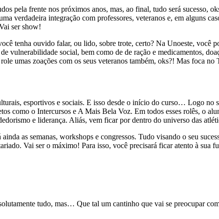
dos pela frente nos próximos anos, mas, ao final, tudo será sucesso, ok
 uma verdadeira integração com professores, veteranos e, em alguns cas
? Vai ser show!
cê tenha ouvido falar, ou lido, sobre trote, certo? Na Unoeste, você p
o de vulnerabilidade social, bem como de de ração e medicamentos, doaçã
 role umas zoações com os seus veteranos também, oks?! Mas foca no
turais, esportivos e sociais. E isso desde o início do curso… Logo no s
etos como o Intercursos e A Mais Bela Voz. Em todos esses rolês, o alun
dorismo e liderança. Aliás, vem ficar por dentro do universo das atléti
rá ainda as semanas, workshops e congressos. Tudo visando o seu suces
ariado. Vai ser o máximo! Para isso, você precisará ficar atento à sua f
 absolutamente tudo, mas… Que tal um cantinho que vai se preocupar c