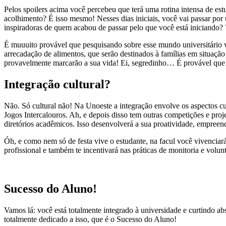
Pelos spoilers acima você percebeu que terá uma rotina intensa de estu
acolhimento? É isso mesmo! Nesses dias iniciais, você vai passar por
inspiradoras de quem acabou de passar pelo que você está iniciando
É muuuito provável que pesquisando sobre esse mundo universitário vo
arrecadação de alimentos, que serão destinados à famílias em situaçã
provavelmente marcarão a sua vida! Ei, segredinho… É provável que
Integração cultural?
Não. Só cultural não! Na Unoeste a integração envolve os aspectos cul
Jogos Intercalouros. Ah, e depois disso tem outras competições e proj
diretórios acadêmicos. Isso desenvolverá a sua proatividade, empreende
Óh, e como nem só de festa vive o estudante, na facul você vivencia
profissional e também te incentivará nas práticas de monitoria e volunt
Sucesso do Aluno!
Vamos lá: você está totalmente integrado à universidade e curtindo
totalmente dedicado a isso, que é o Sucesso do Aluno!