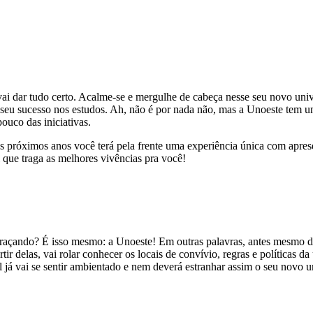
vai dar tudo certo. Acalme-se e mergulhe de cabeça nesse seu novo un
seu sucesso nos estudos. Ah, não é por nada não, mas a Unoeste tem u
pouco das iniciativas.
nos próximos anos você terá pela frente uma experiência única com apres
l que traga as melhores vivências pra você!
açando? É isso mesmo: a Unoeste! Em outras palavras, antes mesmo de
r delas, vai rolar conhecer os locais de convívio, regras e políticas d
l já vai se sentir ambientado e nem deverá estranhar assim o seu novo 