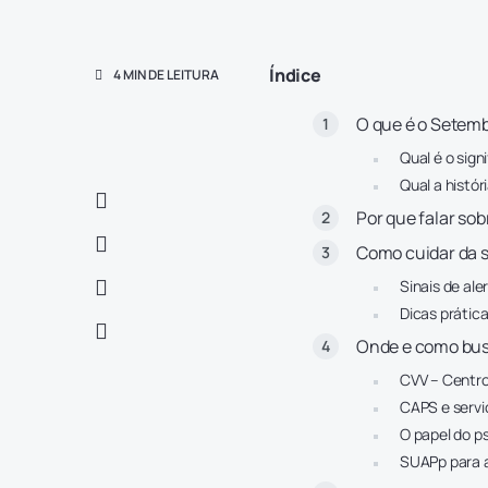
Índice
4 MIN DE LEITURA
O que é o Setem
Qual é o sig
Qual a histó
Por que falar so
Como cuidar da s
Sinais de al
Dicas prátic
Onde e como busc
CVV – Centro
CAPS e servi
O papel do ps
SUAPp para 