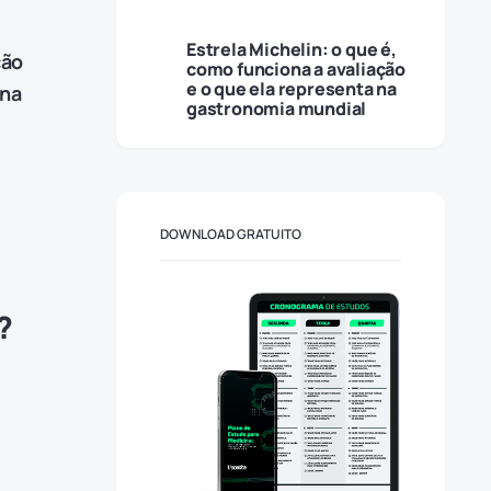
Estrela Michelin: o que é,
ção
como funciona a avaliação
e o que ela representa na
ina
gastronomia mundial
DOWNLOAD GRATUITO
?