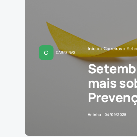
Início
»
Carreiras
»
Sete
C
CARREIRAS
Setembr
mais so
Prevenç
Aninha
04/09/2025