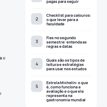
pagas para seguir
Checklist para calouros:
o que levar para a
faculdade
Fies no segundo
semestre: entenda as
regras e datas
a
e
Quais são os tipos de
leitura e estratégias
para usar nos estudos
Estrela Michelin: o que
é, como funciona a
avaliação e o que ela
e
representa na
gastronomia mundial