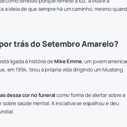
ida como símbolo porque remete à luz, à vida e à
nta a ideia de que sempre há um caminho, mesmo quan
a por trás do Setembro Amarelo?
tá ligada à história de
Mike Emme
, um jovem americ
e, em 1994, tirou a própria vida dirigindo um Mustang
itas dessa cor no funeral
como forma de alertar sobre a
 sobre saúde mental. A iniciativa se espalhou e deu
ndial.