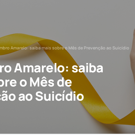
mbro Amarelo: saiba mais sobre o Mês de Prevenção ao Suicídio
o Amarelo: saiba
bre o Mês de
ão ao Suicídio