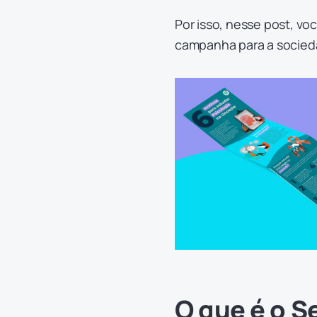
Por isso, nesse post, vo
campanha para a socied
O que é o 