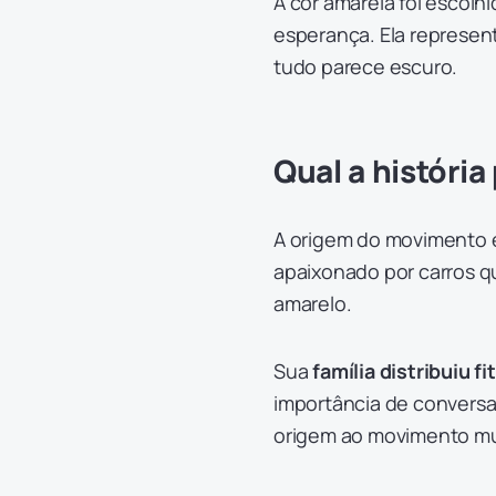
A cor amarela foi escolh
esperança. Ela represe
tudo parece escuro.
Qual a históri
A origem do movimento es
apaixonado por carros qu
amarelo.
Sua
família distribuiu f
importância de conversar
origem ao movimento mu