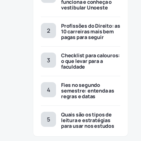
funciona e conheça o
vestibular Unoeste
Profissões do Direito: as
10 carreiras mais bem
pagas para seguir
Checklist para calouros:
o que levar para a
faculdade
Fies no segundo
semestre: entenda as
regras e datas
Quais são os tipos de
leitura e estratégias
para usar nos estudos