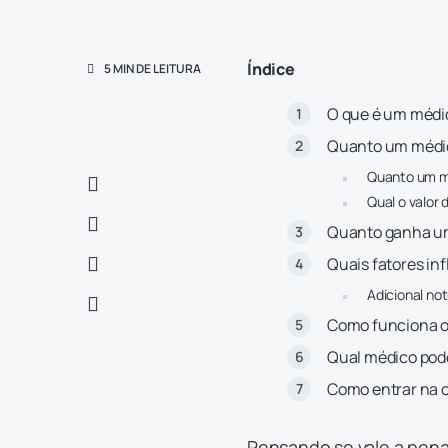
Índice
5 MIN DE LEITURA
O que é um médi
Quanto um médic
Quanto um mé
Qual o valor
Quanto ganha um
Quais fatores in
Adicional no
Como funciona o
Qual médico pode
Como entrar na c
Pensando se
vale a pen