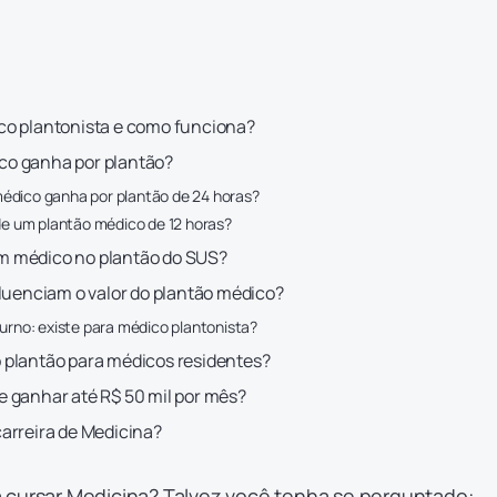
co plantonista e como funciona?
o ganha por plantão?
dico ganha por plantão de 24 horas?
 de um plantão médico de 12 horas?
 médico no plantão do SUS?
fluenciam o valor do plantão médico?
turno: existe para médico plantonista?
 plantão para médicos residentes?
 ganhar até R$ 50 mil por mês?
arreira de Medicina?
a cursar Medicina
? Talvez você tenha se perguntado: