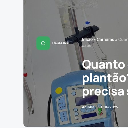
Início
»
Carreiras
»
Quan
C
CARREIRAS
saber
Quanto 
plantão
precisa
Aninha
30/06/2025