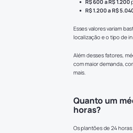
R$ 600 a R$ 1.200
p
R$ 1.200 a R$ 5.04
Esses valores variam bas
localização e o tipo de i
Além desses fatores, m
com maior demanda, como
mais.
Quanto um méd
horas?
Os plantões de 24 horas