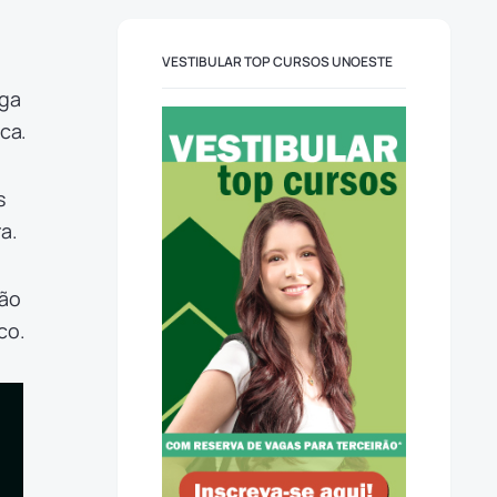
VESTIBULAR TOP CURSOS UNOESTE
rga
ica.
s
ra.
são
co.