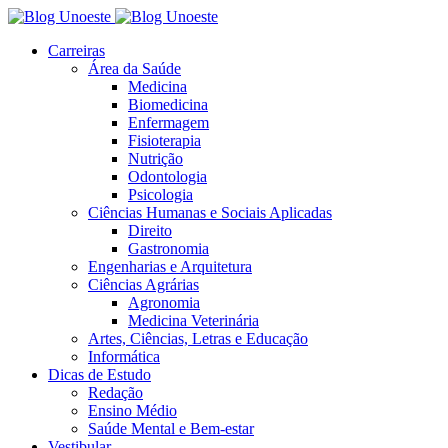
Carreiras
Área da Saúde
Medicina
Biomedicina
Enfermagem
Fisioterapia
Nutrição
Odontologia
Psicologia
Ciências Humanas e Sociais Aplicadas
Direito
Gastronomia
Engenharias e Arquitetura
Ciências Agrárias
Agronomia
Medicina Veterinária
Artes, Ciências, Letras e Educação
Informática
Dicas de Estudo
Redação
Ensino Médio
Saúde Mental e Bem-estar
Vestibular