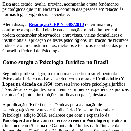
Essa área estuda, avalia, previne, acompanha e trata fenômenos
psicológicos que influenciam a conduta das pessoas em relação às
normas legais vigentes na sociedade.
Além disso, a
Resolução CFP Nº 008/2010
determina que,
conforme a especificidade de cada situação, o trabalho pericial
poderá contemplar observações, entrevistas, visitas domiciliares e
institucionais, aplicação de testes psicológicos, utilização de recursos
lúdicos e outros instrumentos, métodos e técnicas reconhecidas pelo
Conselho Federal de Psicologia.
Como surgiu a Psicologia Jurídica no Brasil
Segundo professor Igor, o marco mais aceito do surgimento da
Psicologia Jurídica no Brasil se deu com a obra de
Emílio Mira Y
Lopez na década de 1950
, com seu livro sobre psicologia jurídica.
“Nas décadas seguintes, se iniciam as primeiras experiências práticas
de atuação junto a instituições jurídicas no país”, destaca.
A publicação “Referências Técnicas para a atuação de
psicólogas(os) em varas de família”, do Conselho Federal de
Psicologia, edição 2019, esclarece que com a expansão da
Psicologia Jurídica
como uma das
áreas da Psicologia
que atuam
diretamente no Sistema de Garantia de Direitos da Infância e da
Juventude, da Família, das Mulheres, dos Idosos, fez-se relevante