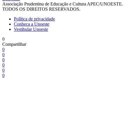
Associação Prudentina de Educação e Cultura APEC/UNOESTE.
TODOS OS DIREITOS RESERVADOS.
Política de privacidade
Conheça a Unoeste
Vestibular Unoeste
0
Compartilhar
0
0
0
0
0
0