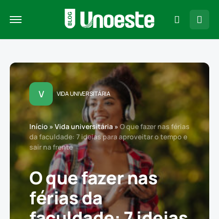
V
VIDA UNIVERSITÁRIA
Início
»
Vida universitária
»
O que fazer nas férias
da faculdade: 7 ideias para aproveitar o tempo e
sair na frente
O que fazer nas
férias da
faculdade: 7 ideias