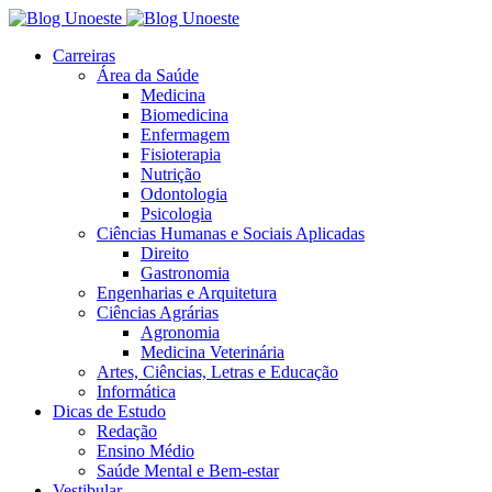
Carreiras
Área da Saúde
Medicina
Biomedicina
Enfermagem
Fisioterapia
Nutrição
Odontologia
Psicologia
Ciências Humanas e Sociais Aplicadas
Direito
Gastronomia
Engenharias e Arquitetura
Ciências Agrárias
Agronomia
Medicina Veterinária
Artes, Ciências, Letras e Educação
Informática
Dicas de Estudo
Redação
Ensino Médio
Saúde Mental e Bem-estar
Vestibular