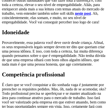
conhecer outras habilidades que vão fazer toda a diferença e, com
toda a certeza, elevar o seu nível de empregabilidade. Aliás, para
enriquecer ainda mais a sua leitura com temas atuais do mercado de
trabalho, vem entender também sobre soft skills
neste post
. Ah,
coincidentemente, elas somam, e muito, no seu nível de
empregabilidade. Você vai conseguir perceber isso logo de cara!
Idoneidade
Provavelmente, essa palavra você deve ouvir desde criança. Afinal,
os seus responsáveis legais sempre devem ter dito que queriam criar
uma pessoa idônea. E isso, com toda a certeza, faz muita diferença
quando pensamos sobre o que é empregabilidade. Não tenha dúvida
de que uma empresa olhará com bons olhos alguém idôneo, que
nada mais é que uma pessoa honesta, que age corretamente.
Competência profissional
É claro que se você conquistar a tão sonhada vaga é justamente por
preencher os requisitos pedidos. Mas, óh, nada de se acomodar, oks?
Todo profissional precisa se aperfeiçoar e se manter atualizado na
área para continuar atrativo para o mercado de trabalho. Isso fará
você ser valorizado pela empresa em que estiver atuando, bem como
ter boas oportunidades sempre em vista. Isso, certamente fará com