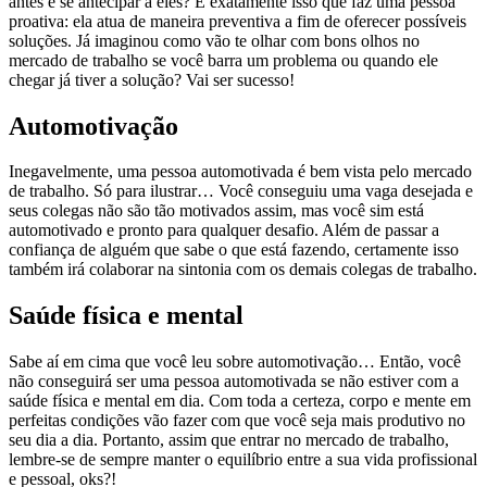
antes e se antecipar a eles? É exatamente isso que faz uma pessoa
proativa: ela atua de maneira preventiva a fim de oferecer possíveis
soluções. Já imaginou como vão te olhar com bons olhos no
mercado de trabalho se você barra um problema ou quando ele
chegar já tiver a solução? Vai ser sucesso!
Automotivação
Inegavelmente, uma pessoa automotivada é bem vista pelo mercado
de trabalho. Só para ilustrar… Você conseguiu uma vaga desejada e
seus colegas não são tão motivados assim, mas você sim está
automotivado e pronto para qualquer desafio. Além de passar a
confiança de alguém que sabe o que está fazendo, certamente isso
também irá colaborar na sintonia com os demais colegas de trabalho.
Saúde física e mental
Sabe aí em cima que você leu sobre automotivação… Então, você
não conseguirá ser uma pessoa automotivada se não estiver com a
saúde física e mental em dia. Com toda a certeza, corpo e mente em
perfeitas condições vão fazer com que você seja mais produtivo no
seu dia a dia. Portanto, assim que entrar no mercado de trabalho,
lembre-se de sempre manter o equilíbrio entre a sua vida profissional
e pessoal, oks?!