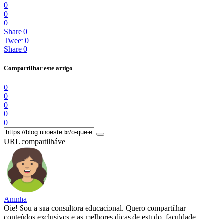
0
0
0
Share
0
Tweet
0
Share
0
Compartilhar este artigo
0
0
0
0
0
URL compartilhável
Aninha
Oie! Sou a sua consultora educacional. Quero compartilhar
conteúdos exclusivos e as melhores dicas de estudo, faculdade,