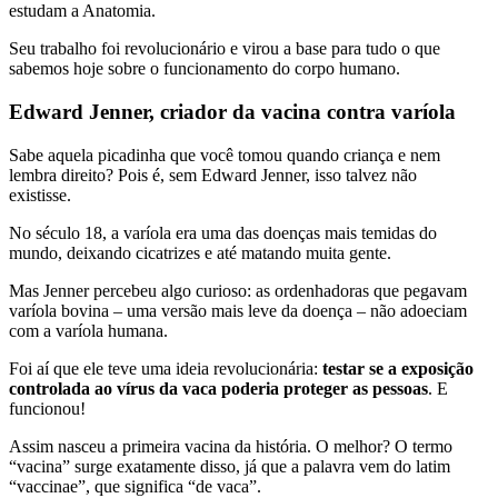
estudam a Anatomia.
Seu trabalho foi revolucionário e virou a base para tudo o que
sabemos hoje sobre o funcionamento do corpo humano.
Edward Jenner, criador da vacina contra varíola
Sabe aquela picadinha que você tomou quando criança e nem
lembra direito? Pois é, sem Edward Jenner, isso talvez não
existisse.
No século 18, a varíola era uma das doenças mais temidas do
mundo, deixando cicatrizes e até matando muita gente.
Mas Jenner percebeu algo curioso: as ordenhadoras que pegavam
varíola bovina – uma versão mais leve da doença – não adoeciam
com a varíola humana.
Foi aí que ele teve uma ideia revolucionária:
testar se a exposição
controlada ao vírus da vaca poderia proteger as pessoas
. E
funcionou!
Assim nasceu a primeira vacina da história. O melhor? O termo
“vacina” surge exatamente disso, já que a palavra vem do latim
“vaccinae”, que significa “de vaca”.