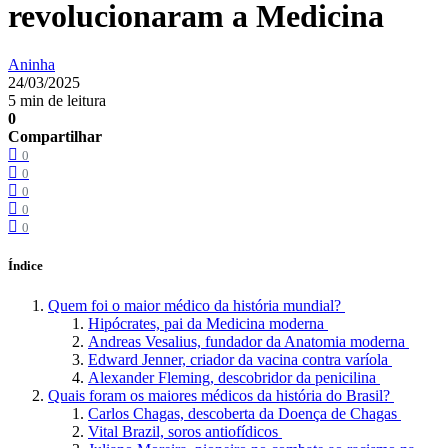
revolucionaram a Medicina
Aninha
24/03/2025
5 min de leitura
0
Compartilhar
0
0
0
0
0
Índice
Quem foi o maior médico da história mundial?
Hipócrates, pai da Medicina moderna
Andreas Vesalius, fundador da Anatomia moderna
Edward Jenner, criador da vacina contra varíola
Alexander Fleming, descobridor da penicilina
Quais foram os maiores médicos da história do Brasil?
Carlos Chagas, descoberta da Doença de Chagas
Vital Brazil, soros antiofídicos