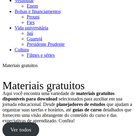
Vestibular
Enem
Bolsas e financiamentos
Prouni
Fies
Vida universitária
Jaú
Guarujá
Presidente Prudente
Cultura
Filmes e séries
Materiais gratuitos
Materiais gratuitos
Aqui você encontra uma variedade de
materiais gratuitos
disponíveis para download
selecionados para auxiliar em sua
jornada educacional. Desde
planejadores de estudos
que ajudam a
organizar suas tarefas e horários, até
guias de curso
detalhados que
fornecem uma visão abrangente do conteúdo do curso e das
expectativas de aprendizado. Confira!
Ver todos