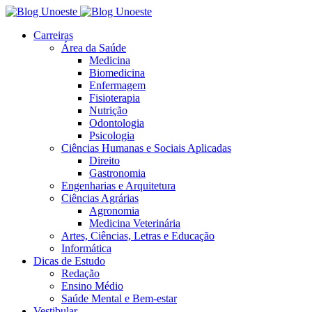
Carreiras
Área da Saúde
Medicina
Biomedicina
Enfermagem
Fisioterapia
Nutrição
Odontologia
Psicologia
Ciências Humanas e Sociais Aplicadas
Direito
Gastronomia
Engenharias e Arquitetura
Ciências Agrárias
Agronomia
Medicina Veterinária
Artes, Ciências, Letras e Educação
Informática
Dicas de Estudo
Redação
Ensino Médio
Saúde Mental e Bem-estar
Vestibular