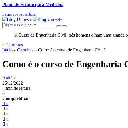
Plano de Estudo para Medicina
Inscreva-se no vestibular
C
Carreiras
Início
»
Carreiras
»
Como é o curso de Engenharia Civil?
Como é o curso de Engenharia C
Aninha
26/12/2022
4 min de leitura
0
Compartilhar
0
0
0
0
0