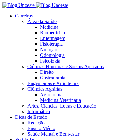
Carreiras
Área da Saúde
Medicina
Biomedicina
Enfermagem
Fisioterapia
Nutrição
Odontologia
Psicologia
Ciências Humanas e Sociais Aplicadas
Direito
Gastronomia
Engenharias e Arquitetura
Ciências Agrárias
Agronomia
Medicina Veterinária
Artes, Ciências, Letras e Educação
Informática
Dicas de Estudo
Redação
Ensino Médio
Saúde Mental e Bem-estar
Vestibular