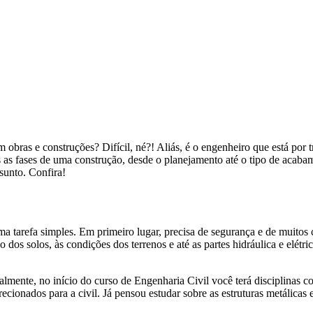
s e construções? Difícil, né?! Aliás, é o engenheiro que está por trás 
s as fases de uma construção, desde o planejamento até o tipo de acaba
ssunto. Confira!
 uma tarefa simples. Em primeiro lugar, precisa de segurança e de muitos
dos solos, às condições dos terrenos e até as partes hidráulica e elétr
eralmente, no início do curso de Engenharia Civil você terá disciplinas
cionados para a civil. Já pensou estudar sobre as estruturas metálicas 