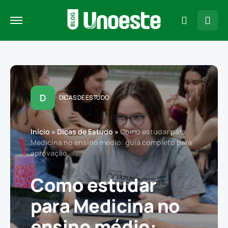
D
DICAS DE ESTUDO
Início
»
Dicas de Estudo
»
Como estudar para
Medicina no ensino médio: guia completo para
aprovação
Como estudar
para Medicina no
ensino médio: