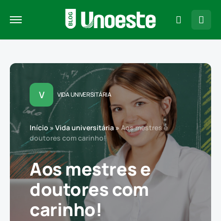
V
VIDA UNIVERSITÁRIA
Início
»
Vida universitária
»
Aos mestres e
doutores com carinho!
Aos mestres e
doutores com
carinho!