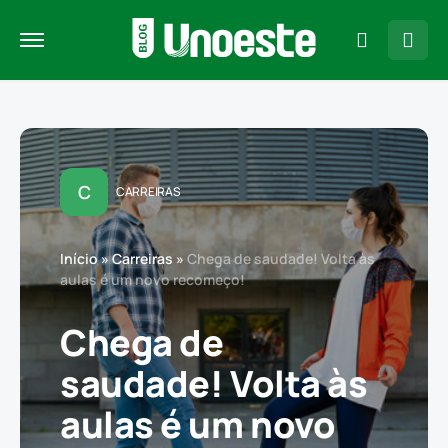
C
CARREIRAS
Início
»
Carreiras
»
Chega de saudade! Volta às
aulas é um novo recomeço!
Chega de
saudade! Volta às
aulas é um novo