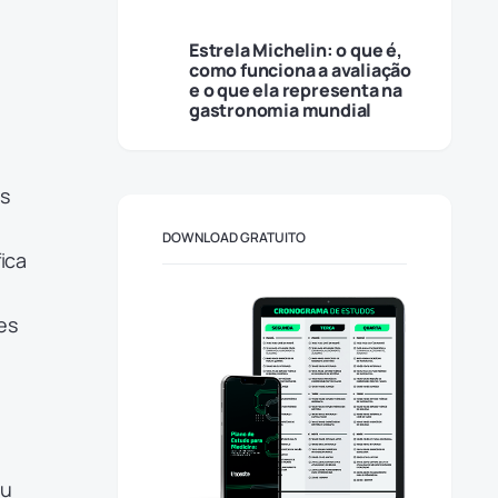
Estrela Michelin: o que é,
como funciona a avaliação
e o que ela representa na
gastronomia mundial
as
DOWNLOAD GRATUITO
fica
es
su