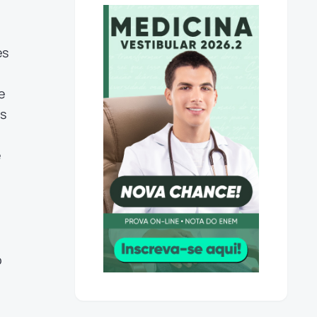
es
e
s
e
o