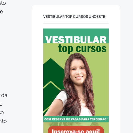
nto
de
VESTIBULAR TOP CURSOS UNOESTE
 da
 o
so
nto