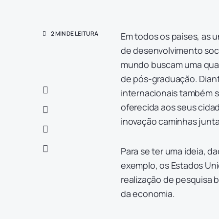
2 MIN DE LEITURA
Em todos os países, as u
de desenvolvimento soci
mundo buscam uma qualif
de pós-graduação. Diant
internacionais também s
oferecida aos seus cidad
inovação caminhas junta
Para se ter uma ideia, 
exemplo, os Estados Uni
realização de pesquisa 
da economia.