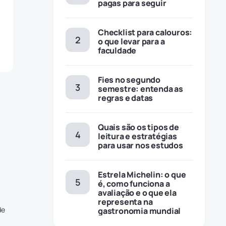
pagas para seguir
Checklist para calouros:
o que levar para a
faculdade
Fies no segundo
semestre: entenda as
regras e datas
Quais são os tipos de
leitura e estratégias
para usar nos estudos
Estrela Michelin: o que
é, como funciona a
avaliação e o que ela
representa na
de
gastronomia mundial