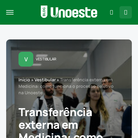
V
VESTIBULAR
Início
»
Vestibular
»
Transferência externa em
Medicina: como funciona o processo seletivo
na Unoeste
Transferência
externa em
Medicina: como