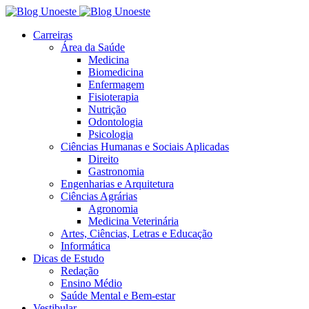
Carreiras
Área da Saúde
Medicina
Biomedicina
Enfermagem
Fisioterapia
Nutrição
Odontologia
Psicologia
Ciências Humanas e Sociais Aplicadas
Direito
Gastronomia
Engenharias e Arquitetura
Ciências Agrárias
Agronomia
Medicina Veterinária
Artes, Ciências, Letras e Educação
Informática
Dicas de Estudo
Redação
Ensino Médio
Saúde Mental e Bem-estar
Vestibular