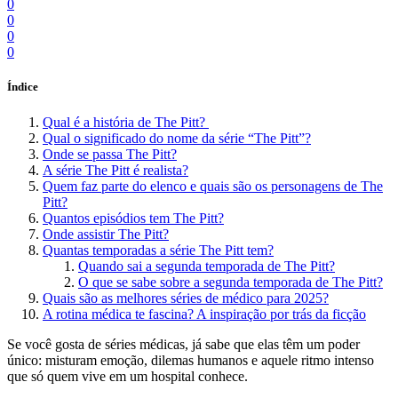
0
0
0
0
Índice
Qual é a história de The Pitt?
Qual o significado do nome da série “The Pitt”?
Onde se passa The Pitt?
A série The Pitt é realista?
Quem faz parte do elenco e quais são os personagens de The
Pitt?
Quantos episódios tem The Pitt?
Onde assistir The Pitt?
Quantas temporadas a série The Pitt tem?
Quando sai a segunda temporada de The Pitt?
O que se sabe sobre a segunda temporada de The Pitt?
Quais são as melhores séries de médico para 2025?
A rotina médica te fascina? A inspiração por trás da ficção
Se você gosta de séries médicas, já sabe que elas têm um poder
único: misturam emoção, dilemas humanos e aquele ritmo intenso
que só quem vive em um hospital conhece.