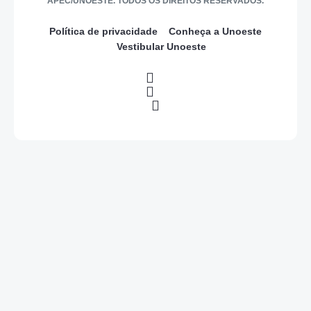
APEC/UNOESTE. TODOS OS DIREITOS RESERVADOS.
Política de privacidade
Conheça a Unoeste
Vestibular Unoeste
0
COMPARTILHAR
0
0
0