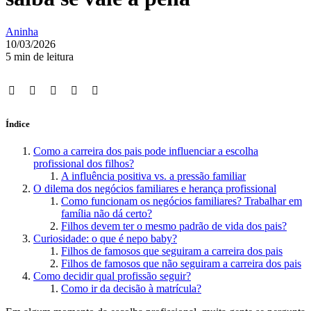
Aninha
10/03/2026
5 min de leitura
Índice
Como a carreira dos pais pode influenciar a escolha
profissional dos filhos?
A influência positiva vs. a pressão familiar
O dilema dos negócios familiares e herança profissional
Como funcionam os negócios familiares? Trabalhar em
família não dá certo?
Filhos devem ter o mesmo padrão de vida dos pais?
Curiosidade: o que é nepo baby?
Filhos de famosos que seguiram a carreira dos pais
Filhos de famosos que não seguiram a carreira dos pais
Como decidir qual profissão seguir?
Como ir da decisão à matrícula?