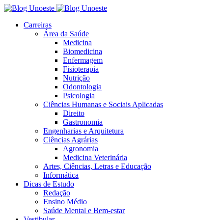
Carreiras
Área da Saúde
Medicina
Biomedicina
Enfermagem
Fisioterapia
Nutrição
Odontologia
Psicologia
Ciências Humanas e Sociais Aplicadas
Direito
Gastronomia
Engenharias e Arquitetura
Ciências Agrárias
Agronomia
Medicina Veterinária
Artes, Ciências, Letras e Educação
Informática
Dicas de Estudo
Redação
Ensino Médio
Saúde Mental e Bem-estar
Vestibular