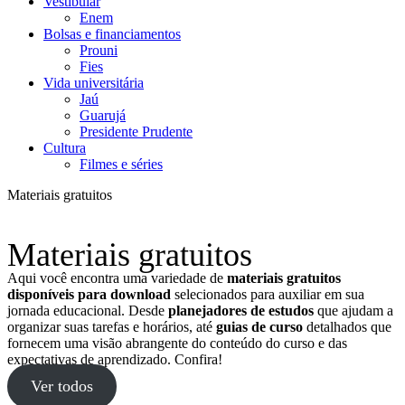
Vestibular
Enem
Bolsas e financiamentos
Prouni
Fies
Vida universitária
Jaú
Guarujá
Presidente Prudente
Cultura
Filmes e séries
Materiais gratuitos
Materiais gratuitos
Aqui você encontra uma variedade de
materiais gratuitos
disponíveis para download
selecionados para auxiliar em sua
jornada educacional. Desde
planejadores de estudos
que ajudam a
organizar suas tarefas e horários, até
guias de curso
detalhados que
fornecem uma visão abrangente do conteúdo do curso e das
expectativas de aprendizado. Confira!
Ver todos