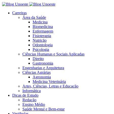
Carreiras
Área da Saúde
Medicina
Biomedicina
Enfermagem
Fisioterapia
Nutrição
Odontologia
Psicologia
Ciências Humanas e Sociais Aplicadas
Direito
Gastronomia
Engenharias e Arquitetura
Ciências Agrárias
Agronomia
Medicina Veterinária
Artes, Ciências, Letras e Educação
Informática
Dicas de Estudo
Redação
Ensino Médio
Saúde Mental e Bem-estar
Vestibular