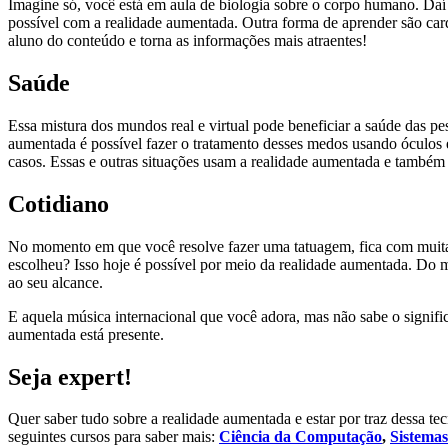
Imagine só, você está em aula de biologia sobre o corpo humano. Daí 
possível com a realidade aumentada. Outra forma de aprender são ca
aluno do conteúdo e torna as informações mais atraentes!
Saúde
Essa mistura dos mundos real e virtual pode beneficiar a saúde das p
aumentada é possível fazer o tratamento desses medos usando óculos e
casos. Essas e outras situações usam a realidade aumentada e também j
Cotidiano
No momento em que você resolve fazer uma tatuagem, fica com muitas d
escolheu? Isso hoje é possível por meio da realidade aumentada. Do
ao seu alcance.
E aquela música internacional que você adora, mas não sabe o signific
aumentada está presente.
Seja expert!
Quer saber tudo sobre a realidade aumentada e estar por traz dessa 
seguintes cursos para saber mais:
Ciência da Computação
,
Sistema