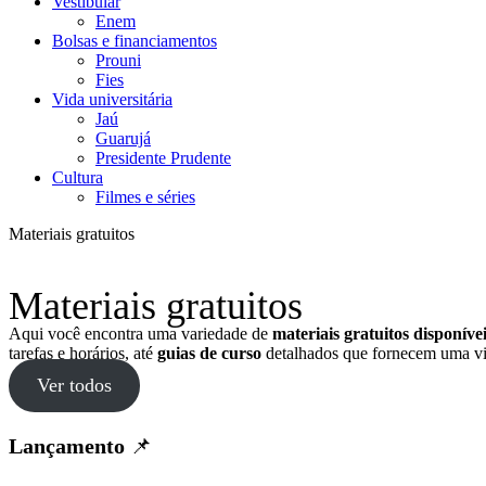
Vestibular
Enem
Bolsas e financiamentos
Prouni
Fies
Vida universitária
Jaú
Guarujá
Presidente Prudente
Cultura
Filmes e séries
Materiais gratuitos
Materiais gratuitos
Aqui você encontra uma variedade de
materiais gratuitos disponív
tarefas e horários, até
guias de curso
detalhados que fornecem uma vi
Ver todos
Lançamento
📌