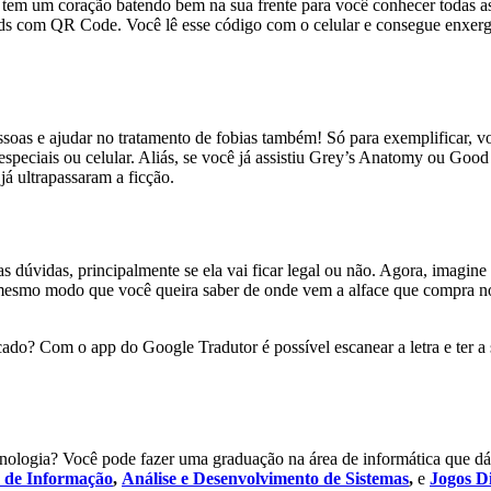
tem um coração batendo bem na sua frente para você conhecer todas as 
rds com QR Code. Você lê esse código com o celular e consegue enxer
essoas e ajudar no tratamento de fobias também! Só para exemplificar, v
speciais ou celular. Aliás, se você já assistiu Grey’s Anatomy ou Good 
á ultrapassaram a ficção.
úvidas, principalmente se ela vai ficar legal ou não. Agora, imagine us
 mesmo modo que você queira saber de onde vem a alface que compra no
ado? Com o app do Google Tradutor é possível escanear a letra e ter a 
tecnologia? Você pode fazer uma graduação na área de informática que 
s de Informação
,
Análise e Desenvolvimento de Sistemas
,
e
Jogos Di