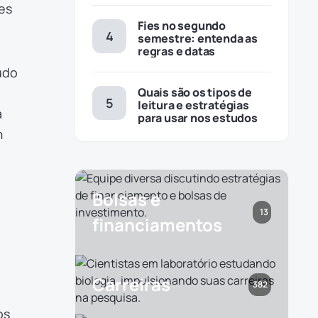
es
Fies no segundo
semestre: entenda as
regras e datas
udo
Quais são os tipos de
leitura e estratégias
a
para usar nos estudos
m
Bolsas e
13
financiamentos
Carreiras
382
os