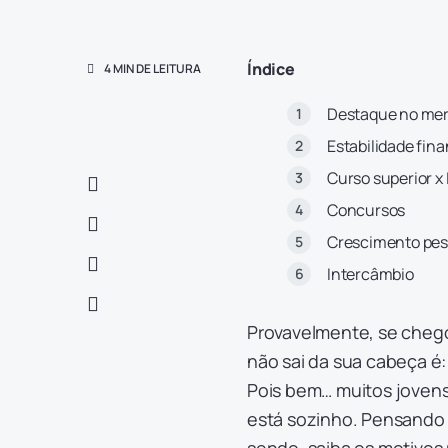
Índice
4 MIN DE LEITURA
Destaque no mer
Estabilidade fin
Curso superior x
Concursos
Crescimento pes
Intercâmbio
Provavelmente, se chego
não sai da sua cabeça é: 
Pois bem… muitos jovens
está sozinho. Pensando n