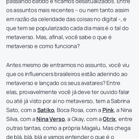
passando batido e ficamos desatualizados. Entre
os assuntos mais recentes – ou nem tanto assim
em razão da celeridade das coisas no digital -, e
que tem se popularizado cada dia mais é o tal do
metaverso. Mas, afinal, você sabe o que é
metaverso e como funciona?
Antes mesmo de entrarmos no assunto, você viu
que os influencers brasileiros estão aderindo ao
metaverso e lançado os seus avatares? Entre
elas, provavelmente você já deve ter ouvido falar
ou até já visto por aí no metaverso, tem a Sabrina
Sato, com a
Satiko
, Boca Rosa, com a
Pink
, a Nina
Silva, com a
Nina Verso
, a Gkay, com a
Gtrix
, entre
outras tantas, como a própria Magalu. Mas chega
de blá, blá, blá e vamos entender o que é o