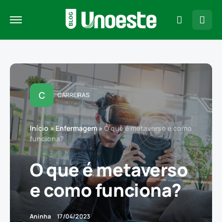
C
CARREIRAS
Início
»
Enfermagem
»
O que é metaverso e como
funciona?
O que é metaverso
e como funciona?
Aninha
17/04/2023