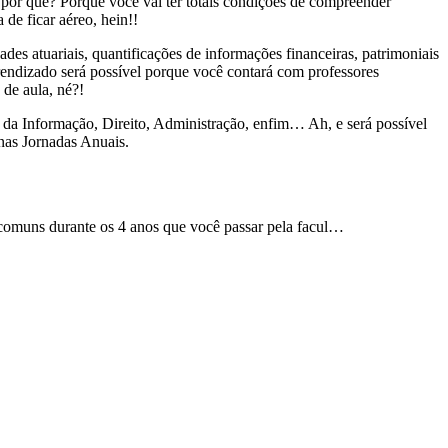
e por quê? Porque você vai ter totais condições de compreender
a de ficar aéreo, hein!!
des atuariais, quantificações de informações financeiras, patrimoniais
prendizado será possível porque você contará com professores
a de aula, né?!
 da Informação, Direito, Administração, enfim… Ah, e será possível
o nas Jornadas Anuais.
o comuns durante os 4 anos que você passar pela facul…