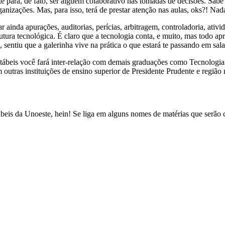
te para, de fato, ser alguém colaborativo nas tomadas de decisões. Sab
rganizações. Mas, para isso, terá de prestar atenção nas aulas, oks?! Nad
inda apurações, auditorias, perícias, arbitragem, controladoria, ativida
utura tecnológica. É claro que a tecnologia conta, e muito, mas todo a
a, sentiu que a galerinha vive na prática o que estará te passando em sal
ntábeis você fará inter-relação com demais graduações como Tecnologia
om outras instituições de ensino superior de Presidente Prudente e regiã
ábeis da Unoeste, hein! Se liga em alguns nomes de matérias que serã