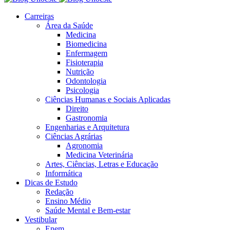
Carreiras
Área da Saúde
Medicina
Biomedicina
Enfermagem
Fisioterapia
Nutrição
Odontologia
Psicologia
Ciências Humanas e Sociais Aplicadas
Direito
Gastronomia
Engenharias e Arquitetura
Ciências Agrárias
Agronomia
Medicina Veterinária
Artes, Ciências, Letras e Educação
Informática
Dicas de Estudo
Redação
Ensino Médio
Saúde Mental e Bem-estar
Vestibular
Enem