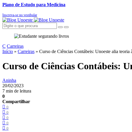
Plano de Estudo para Medicina
Inscreva-se no vestibular
C
Carreiras
Início
»
Carreiras
»
Curso de Ciências Contábeis: Unoeste alia teoria à
Curso de Ciências Contábeis: Uno
Aninha
20/02/2023
7 min de leitura
0
Compartilhar
0
0
0
0
0