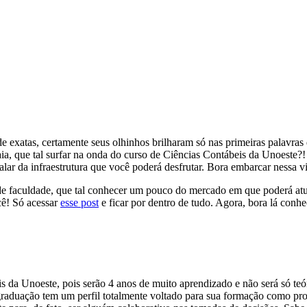
 exatas, certamente seus olhinhos brilharam só nas primeiras palavras 
ia, que tal surfar na onda do curso de Ciências Contábeis da Unoeste?!
alar da infraestrutura que você poderá desfrutar. Bora embarcar nessa
 de faculdade, que tal conhecer um pouco do mercado em que poderá at
ocê! Só acessar
esse post
e ficar por dentro de tudo. Agora, bora lá con
 da Unoeste, pois serão 4 anos de muito aprendizado e não será só teó
 graduação tem um perfil totalmente voltado para sua formação como profi