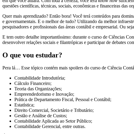
em que você atuará. Com toda a certeza, você terá
know how
suficien
questões científicas, técnicas, sociais, econômicas e financeiras das o
Quer mais aprendizado? Então bora! Você terá conteúdos para dominar a
e governamentais. E o melhor de tudo? Utilizando da melhor infraestr
pesquisadores e profissionais das áreas contábil e empresarial. Ou sej
E tem outro detalhe importantíssimo: durante o curso de Ciências Co
desenvolver relações sociais e filantrópicas e participar de debates c
O que vou estudar?
Pera lá… Esse tópico contém mais spoilers do curso de Ciência Cont
Contabilidade Introdutória;
Cálculo Financeiro;
Teoria das Organizações;
Empreendedorismo e Inovação;
Prática de Departamento Fiscal, Pessoal e Contábil;
Estatística;
Direito Comercial, Societário e Tributário;
Gestão e Análise de Custos;
Contabilidade Aplicada ao Setor Público;
Contabilidade Gerencial, entre outras.