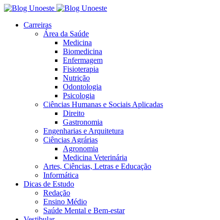
Carreiras
Área da Saúde
Medicina
Biomedicina
Enfermagem
Fisioterapia
Nutrição
Odontologia
Psicologia
Ciências Humanas e Sociais Aplicadas
Direito
Gastronomia
Engenharias e Arquitetura
Ciências Agrárias
Agronomia
Medicina Veterinária
Artes, Ciências, Letras e Educação
Informática
Dicas de Estudo
Redação
Ensino Médio
Saúde Mental e Bem-estar
Vestibular