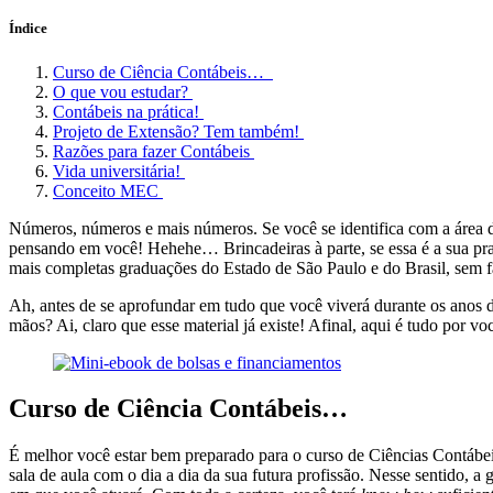
Índice
Curso de Ciência Contábeis…
O que vou estudar?
Contábeis na prática!
Projeto de Extensão? Tem também!
Razões para fazer Contábeis
Vida universitária!
Conceito MEC
Números, números e mais números. Se você se identifica com a área de
pensando em você! Hehehe… Brincadeiras à parte, se essa é a sua pra
mais completas graduações do Estado de São Paulo e do Brasil, sem f
Ah, antes de se aprofundar em tudo que você viverá durante os anos
mãos? Ai, claro que esse material já existe! Afinal, aqui é tudo por v
Curso de Ciência Contábeis…
É melhor você estar bem preparado para o curso de Ciências Contábeis
sala de aula com o dia a dia da sua futura profissão. Nesse sentido, a