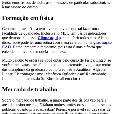
fenômenos físicos de todas as dimensões, de partículas subatômicas
à imensidão do cosmo.
Formação em física
Certamente, se a física tem a ver com você que tal fazer uma
faculdade de qualidade. Inclusive, o MEC tem vários indicadores
que demonstram isso.
Clique aqui
para conferir todos eles. Além
disso, você pode ter uma rotina com a sua cara com uma
graduação
EAD
. Então, prepare o raciocínio, pois esta é uma ciência que
entende o universo e modela a natureza.
Muito cálculo te espera se você optar pelo curso de Física. Então, se
você curte exatas e se dá muito bem na matemática, vai gostar muito
das disciplinas da graduação como Geometria Analítica, Álgebra
Linear, Eletromagnetismo, Mecânica Quântica e até Relatividade…
Lembra que falamos do Sr. Einstein ali em cima?
Mercado de trabalho
Sobre o mercado de trabalho, a maior parte dos físicos vão para a
área de ensino mesmo. E faltam muitos professores tanto em escolas
públicas, quanto privadas, sabia? Porém, é possível sair das salas de
aula e se especializar em acústica, astrofísica, física nuclear e física