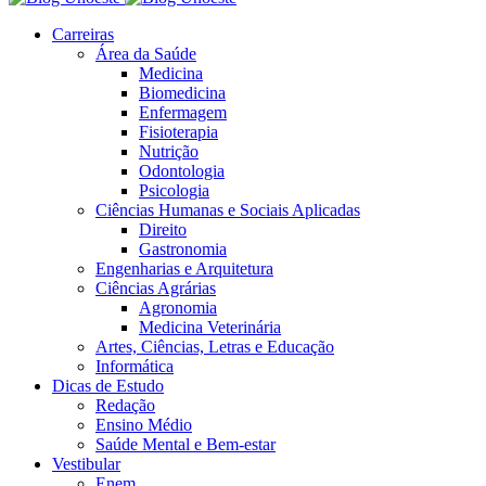
Carreiras
Área da Saúde
Medicina
Biomedicina
Enfermagem
Fisioterapia
Nutrição
Odontologia
Psicologia
Ciências Humanas e Sociais Aplicadas
Direito
Gastronomia
Engenharias e Arquitetura
Ciências Agrárias
Agronomia
Medicina Veterinária
Artes, Ciências, Letras e Educação
Informática
Dicas de Estudo
Redação
Ensino Médio
Saúde Mental e Bem-estar
Vestibular
Enem