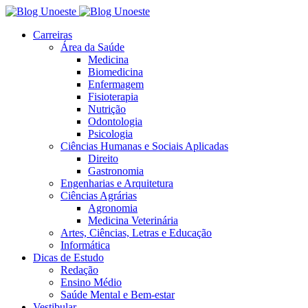
Carreiras
Área da Saúde
Medicina
Biomedicina
Enfermagem
Fisioterapia
Nutrição
Odontologia
Psicologia
Ciências Humanas e Sociais Aplicadas
Direito
Gastronomia
Engenharias e Arquitetura
Ciências Agrárias
Agronomia
Medicina Veterinária
Artes, Ciências, Letras e Educação
Informática
Dicas de Estudo
Redação
Ensino Médio
Saúde Mental e Bem-estar
Vestibular